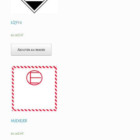
LQY10
60.00
CHF
Ajouter au panier
M/EXE/ER
80.00
CHF