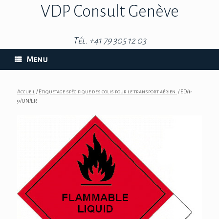
VDP Consult Genève
Tél. +41 79 305 12 03
Menu
Accueil
/
Etiquetage spécifique des colis pour le transport aérien.
/ ED/1-
9/UN/ER