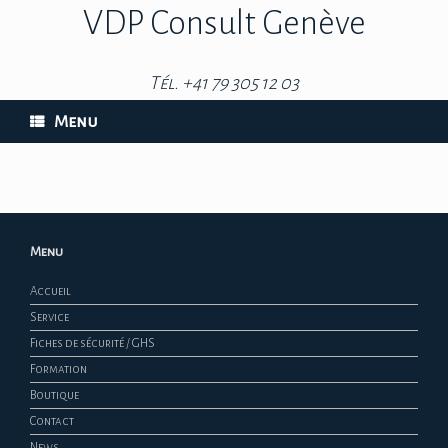
VDP Consult Genève
Tél. +41 79 305 12 03
Menu
Menu
Accueil
Service
Fiches de sécurité / GHS
Formation
Boutique
Contact
News